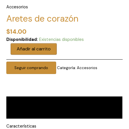
Accesorios
Aretes de corazón
$
14.00
Disponibilidad:
Existencias disponibles
Aretes
Añadir al carrito
de
corazón
cantidad
Seguir comprando
Categoría:
Accesorios
Descripción
Valoraciones (0)
Características