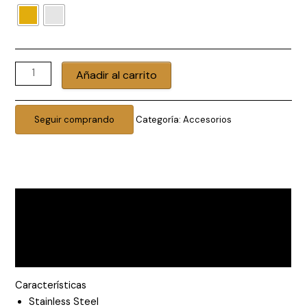
Collar
Añadir al carrito
del
mapa
de
Seguir comprando
Categoría:
Accesorios
PR
cantidad
Descripción
Información adicional
Valoraciones (0)
Características
Stainless Steel