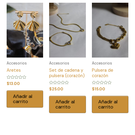
Accesorios
Accesorios
Accesorios
Aretes
Set de cadena y
Pulsera de
pulsera (corazón)
corazón
Valorado
$
13.00
con
Valorado
Valorado
$
25.00
$
15.00
0
con
con
de
Añadir al
0
0
5
de
de
carrito
Añadir al
Añadir al
5
5
carrito
carrito