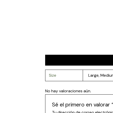
Información adicional
Valoracio
Size
Large
,
Mediu
No hay valoraciones aún.
Sé el primero en valorar
Tu dirección de correo electróni