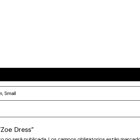
nes (0)
m
,
Small
 “Zoe Dress”
co no será publicada.
Los campos obligatorios están marcad