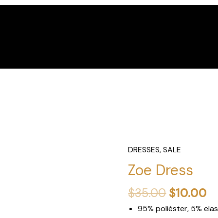
DRESSES
,
SALE
Zoe Dress
El
El
$
35.00
$
10.00
precio
p
95% poliéster, 5% ela