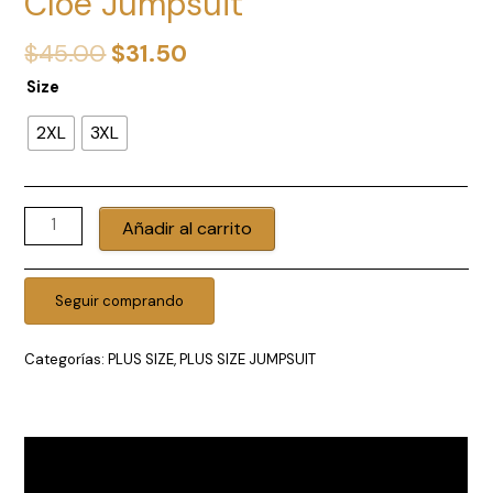
Cloe Jumpsuit
El
El
$
45.00
$
31.50
precio
precio
Size
original
actual
era:
es:
2XL
3XL
$45.00.
$31.50.
Cloe
Añadir al carrito
Jumpsuit
cantidad
Seguir comprando
Categorías:
PLUS SIZE
,
PLUS SIZE JUMPSUIT
Descripción