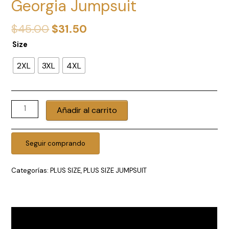
Georgia Jumpsuit
El
El
$
45.00
$
31.50
precio
precio
Size
original
actual
era:
es:
2XL
3XL
4XL
$45.00.
$31.50.
Georgia
Añadir al carrito
Jumpsuit
cantidad
Seguir comprando
Categorías:
PLUS SIZE
,
PLUS SIZE JUMPSUIT
Descripción